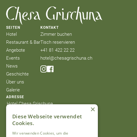
SEITEN
KONTAKT
Hotel
Zimmer buchen
Restaurant & Bar
Tisch reservieren
Angebote
+41 81 422 22 22
Events
hotel@chesagrischuna.ch
News
Geschichte
Über uns
Galerie
ADRESSE
Hotel Chesa Grischuna
×
Bahnhofstrasse 12
Diese Webseite verwendet
7250 Klosters
Cookies.
Schweiz
© 2026 Hotel Chesa Grischuna
Wir verwenden Cookies, um die