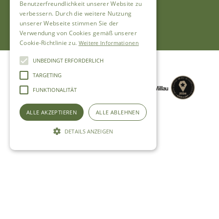
Benutzerfreundlichkeit unserer Website zu
Impressum
AGB
Datenschutz
verbessern. Durch die weitere Nutzung
unserer Webseite stimmen Sie der
Verwendung von Cookies gemäß unserer
Cookie-Richtlinie zu.
Weitere Informationen
UNBEDINGT ERFORDERLICH
TARGETING
FUNKTIONALITÄT
ALLE AKZEPTIEREN
ALLE ABLEHNEN
DETAILS ANZEIGEN
Unbedingt erforderlich
Targeting
Funktionalität
Unbedingt erforderliche Cookies ermöglichen
wesentliche Kernfunktionen der Website wie
die Benutzeranmeldung und die