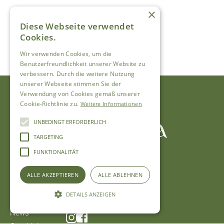
ANMELDEN
×
Diese Webseite verwendet
Cookies.
Wir verwenden Cookies, um die
Benutzerfreundlichkeit unserer Website zu
verbessern. Durch die weitere Nutzung
unserer Webseite stimmen Sie der
Verwendung von Cookies gemäß unserer
Cookie-Richtlinie zu.
Weitere Informationen
UNBEDINGT ERFORDERLICH
TARGETING
SEITEN
KONTAKT
FUNKTIONALITÄT
Hotel
Zimmer buchen
Restaurant & Bar
Tisch reservieren
ALLE AKZEPTIEREN
ALLE ABLEHNEN
Angebote
+41 81 422 22 22
DETAILS ANZEIGEN
Events
hotel@chesagrischuna.ch
News